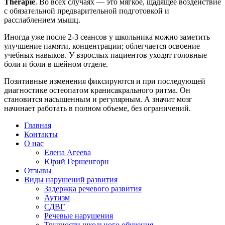
Therapie
. Во всех случаях — это мягкое, щадящее воздействие
с обязательной предварительной подготовкой и
расслаблением мышц.
Иногда уже после 2-3 сеансов у школьника можно заметить
улучшение памяти, концентрации; облегчается освоение
учебных навыков. У взрослых пациентов уходят головные
боли и боли в шейном отделе.
Позитивные изменения фиксируются и при последующей
диагностике остеопатом кранисакрального ритма. Он
становится насыщенным и регулярным. А значит мозг
начинает работать в полном объеме, без ограничений.
Главная
Контакты
О нас
Елена Агеева
Юрий Гершенгорн
Отзывы
Виды нарушений развития
Задержка речевого развития
Аутизм
СДВГ
Речевые нарушения
Трудности школьного обучения