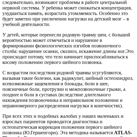
следовательно, возникают проблемы в работе центральной
нервной системы. У ребенка может снижаться концентрация,
ухудшиться память, возрастать утомляемость. Особенно это
будет заметно при увеличении нагрузки на детский мозг – в
учебной деятельности.
У детей, которые перенесли родовую травму шеи, с большой
вероятностью может отмечаться и нарушение в
формировании физиологических изгибов позвоночного
столба: нарушение осанки, сколиоз, искажение длины ног.Это
происходит потому, что тело начинает приспосабливаться к
косому положению первого шейного позвонка.
С возрастом последствия родовой травмы усугубляются,
вызывая такие болезни, как радикулит, шейный остеохондроз,
всевозможные защемления и блокады, боли в шее,
поясничные боли, протрузии и межпозвоночные грыжи, а
позднее и боли в суставах (вследствие длительного
нахождения позвоночника в неправильном положении и
неравномерного распределения нагрузки в конечностях).
При всех этих и подобных жалобах у наших маленьких и
взрослых пациентов проводится диагностика и
остеопатическая коррекция положения первого шейного
позвонка (Ю.Гершенгорн). Эта методика называется
ATLAS-