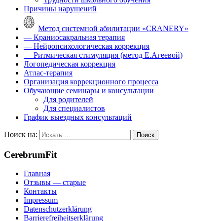
Причины нарушений
Метод системной абилитации «CRANERY»
— Краниосакральная терапия
— Нейропсихологическая коррекция
— Ритмическая стимуляция (метод Е.Агеевой)
Логопедическая коррекция
Атлас-терапия
Организация коррекционного процесса
Обучающие семинары и консультации
Для родителей
Для специалистов
График выездных консультаций
Поиск на:
CerebrumFit
Главная
Отзывы — старые
Контакты
Impressum
Datenschutzerklärung
Barrierefreiheitserklärung